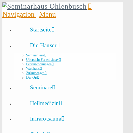
Navigation
Startseite
Die Häuser
Seminarhaus
Übersicht Ferienhäuser
Ferienwohnungen
Waldhaus
Zirkuswagen
Der Ort
Seminare
Heilmedizin
Infrarotsauna