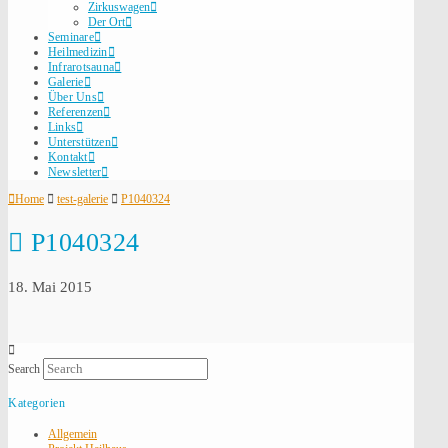
Zirkuswagen
Der Ort
Seminare
Heilmedizin
Infrarotsauna
Galerie
Über Uns
Referenzen
Links
Unterstützen
Kontakt
Newsletter
Home
test-galerie
P1040324
P1040324
18. Mai 2015
Search
Kategorien
Allgemein