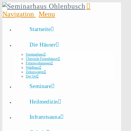
Navigation
Startseite
Die Häuser
Seminarhaus
Übersicht Ferienhäuser
Ferienwohnungen
Waldhaus
Zirkuswagen
Der Ort
Seminare
Heilmedizin
Infrarotsauna