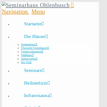
Navigation
Startseite
Die Häuser
Seminarhaus
Übersicht Ferienhäuser
Ferienwohnungen
Waldhaus
Zirkuswagen
Der Ort
Seminare
Heilmedizin
Infrarotsauna