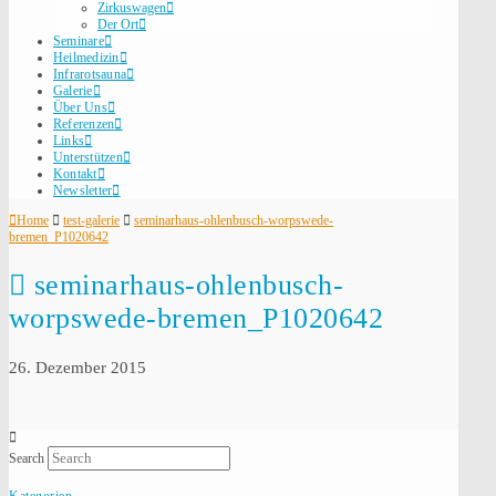
Zirkuswagen
Der Ort
Seminare
Heilmedizin
Infrarotsauna
Galerie
Über Uns
Referenzen
Links
Unterstützen
Kontakt
Newsletter
Home
test-galerie
seminarhaus-ohlenbusch-worpswede-
bremen_P1020642
seminarhaus-ohlenbusch-
worpswede-bremen_P1020642
26. Dezember 2015
Search