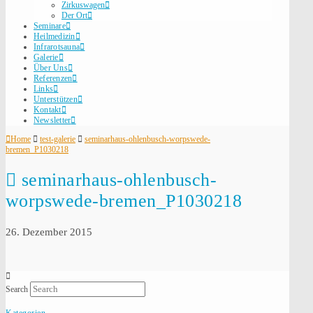
Zirkuswagen
Der Ort
Seminare
Heilmedizin
Infrarotsauna
Galerie
Über Uns
Referenzen
Links
Unterstützen
Kontakt
Newsletter
Home
test-galerie
seminarhaus-ohlenbusch-worpswede-
bremen_P1030218
seminarhaus-ohlenbusch-
worpswede-bremen_P1030218
26. Dezember 2015
Search