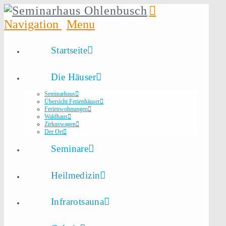
Navigation
Startseite
Die Häuser
Seminarhaus
Übersicht Ferienhäuser
Ferienwohnungen
Waldhaus
Zirkuswagen
Der Ort
Seminare
Heilmedizin
Infrarotsauna