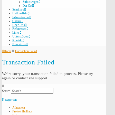
Zirkuswagen
Der Ort
Seminare
Heilmedizin
Infrarotsauna
Galerie
Über Uns
Referenzen
Links
Unterstützen
Kontakt
Newsletter
Home
Transaction Failed
Transaction Failed
We’re sorry, your transaction failed to process. Please try
again or contact site support.
Search
Kategorien
Allgemein
Projekt Heilhaus