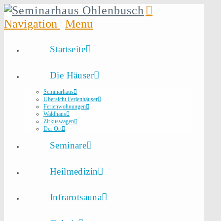
Navigation
Startseite
Die Häuser
Seminarhaus
Übersicht Ferienhäuser
Ferienwohnungen
Waldhaus
Zirkuswagen
Der Ort
Seminare
Heilmedizin
Infrarotsauna